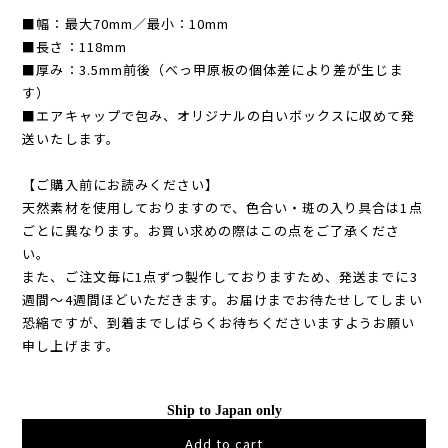
■幅：最大70mm／最小：10mm
■長さ：118mm
■厚み：3.5mm前後（べっ甲原板の個体差により差が生じま
す）
■エアキャップで包み、オリジナルの白いボックスに収めて発
送いたします。
【ご購入前にお読みください】
天然素材を使用しておりますので、色合い・斑の入り具合は1点
ごとに異なります。お買い求めの際はこの点をご了承くださ
い。
また、ご注文毎に1点ずつ製作しておりますため、発送までに3
週間～4週間ほどいただきます。お届けまでお待たせしてしまい
恐縮ですが、到着までしばらくお待ちくださいますようお願い
申し上げます。
Ship to Japan only
Add to cart