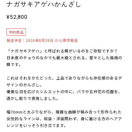
ナガサキアゲハかんざし
¥52,800
予約商品
発送予定：2026年8月28日 から順次発送
「ナガサキアゲハ」と呼ばれる蝶がいるのをご存知ですか？
日本産のチョウのなかでも最大級とされる、堂々とした風格の
蝶です。
これはそれをかたどった、上品でありながらも存在感のあるデ
ザインのかんざし。
優美な羽を広げたシルエットの中に、バラや五弁花の花園を、
透かし彫りで表現しました。
幅70mmと大ぶりながら、複雑な曲線が絡み合って形作られた
女性的なラインは、和装・洋装問わず、身に着ける方のヘアア
レンジをいっそう引き立てます。