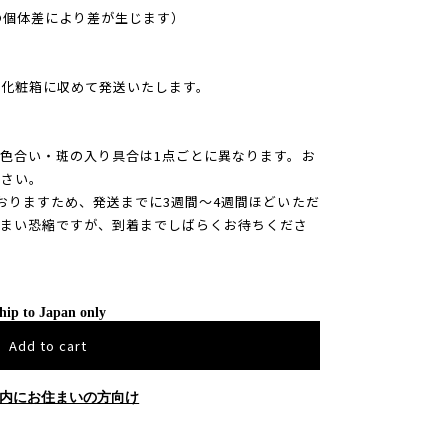
板の個体差により差が生じます）
ル化粧箱に収めて発送いたします。
色合い・斑の入り具合は1点ごとに異なります。お
ださい。
おりますため、発送までに3週間～4週間ほどいただ
しまい恐縮ですが、到着までしばらくお待ちくださ
hip to Japan only
Add to cart
内にお住まいの方向け