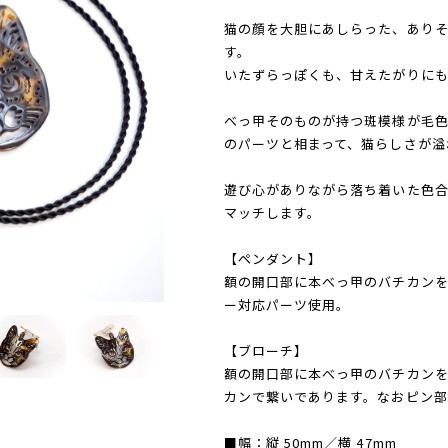
猫の顔を大胆にあしらった、あり
す。
いたずらっぽくも、甘えたがりに
べっ甲そのものが持つ斑模様が毛
のパーツと相まって、猫らしさが溢
遊び心がありながら落ち着いた色
マッチします。
【ペンダント】
額の開口部に本べっ甲のバチカン
ー対応パーツ使用。
【ブローチ】
額の開口部に本べっ甲のバチカン
カンで繋いであります。なおピン
■幅：縦 50mm／横 47mm