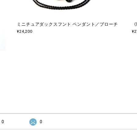
ミニチュアダックスフント ペンダント／ブローチ
《
¥24,200
¥2
0
0